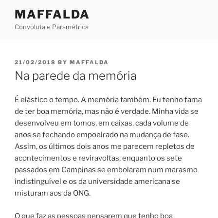
Skip
MAFFALDA
to
Convoluta e Paramétrica
content
POSTED
21/02/2018
BY
MAFFALDA
ON
Na parede da memória
É elástico o tempo. A memória também. Eu tenho fama
de ter boa memória, mas não é verdade. Minha vida se
desenvolveu em tomos, em caixas, cada volume de
anos se fechando empoeirado na mudança de fase.
Assim, os últimos dois anos me parecem repletos de
acontecimentos e reviravoltas, enquanto os sete
passados em Campinas se embolaram num marasmo
indistinguível e os da universidade americana se
misturam aos da ONG.
O que faz as pessoas pensarem que tenho boa