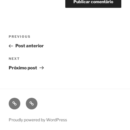
Navegação
Previous
PREVIOUS
de
Post
Post anterior
Post
Next
NEXT
Post
Próximo post
fb
ig
Proudly powered by WordPress