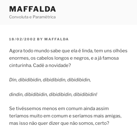
Skip
MAFFALDA
to
Convoluta e Paramétrica
content
POSTED
18/02/2002
BY
MAFFALDA
ON
Agora todo mundo sabe que ela é linda, tem uns olhões
enormes, os cabelos longos e negros, e a já famosa
cinturinha. Cadê a novidade?
Din, dibidibidin, dibidibidin, dibidibidin,
dindin, dibidibidin, dibidibidin, dibidibidin!
Se tivéssemos menos em comum ainda assim
teríamos muito em comum e seríamos mais amigas,
mas isso não quer dizer que não somos, certo?