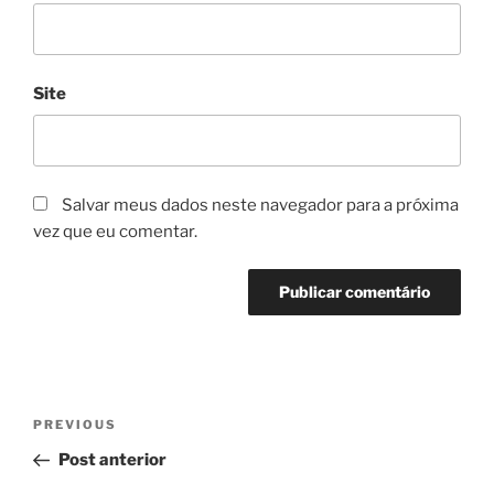
Site
Salvar meus dados neste navegador para a próxima
vez que eu comentar.
Navegação
Previous
PREVIOUS
de
Post
Post anterior
Post