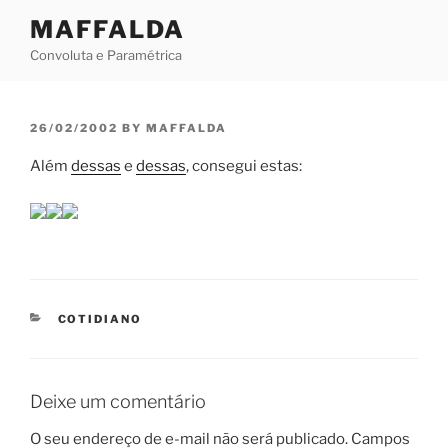
Skip
MAFFALDA
to
Convoluta e Paramétrica
content
POSTED
26/02/2002
BY
MAFFALDA
ON
Além
dessas
e
dessas
, consegui estas:
CATEGORIES
COTIDIANO
Deixe um comentário
O seu endereço de e-mail não será publicado.
Campos