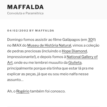
Skip
MAFFALDA
to
Convoluta e Paramétrica
content
POSTED
04/02/2002
BY
MAFFALDA
ON
Domingo fomos assistir ao filme Galápagos (em
3D
!!)
no IMAX do
Museu de História Natural
, vimos a coleção
de pedras preciosas (incluindo o
Hope Diamond
,
impressionante!), e depois fomos à
National Gallery of
Art
, onde eu me lembrei muuuito da
Giulieta
,
principalmente porque ela tinha que estar lá pra me
explicar as peças, já que eu sou meio nalfa nesse
assunto…
Ah, o
Rogério
também foi conosco.