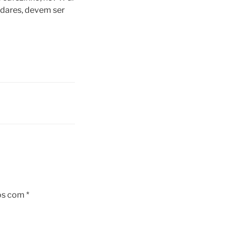
ndares, devem ser
os com
*