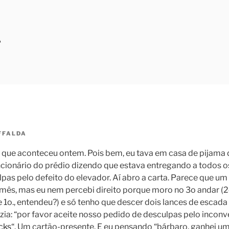
A
FFALDA
o que aconteceu ontem. Pois bem, eu tava em casa de pijama 
uncionário do prédio dizendo que estava entregando a todos 
pas pelo defeito do elevador. Aí abro a carta. Parece que um
mês, mas eu nem percebi direito porque moro no 3o andar (2
1o., entendeu?) e só tenho que descer dois lances de escada
izia: “por favor aceite nosso pedido de desculpas pelo inconve
cks
“. Um cartão-presente. E eu pensando “bárbaro, ganhei um 