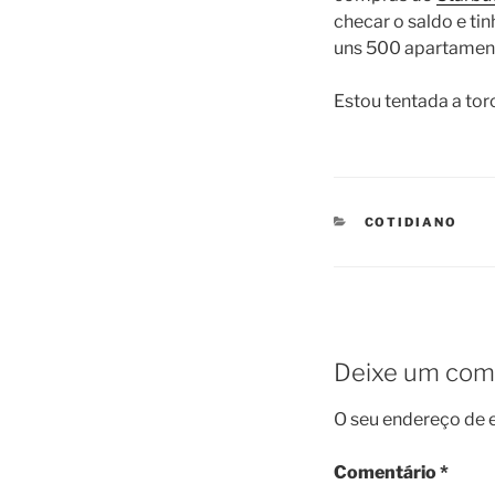
checar o saldo e ti
uns 500 apartamento
Estou tentada a tor
CATEGORIES
COTIDIANO
Deixe um com
O seu endereço de e
Comentário
*