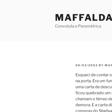
Skip
to
MAFFALD
content
Convoluta e Paramétrica
POSTED
06/02/2002
BY
MA
ON
Esqueci de contar 
na porta. Era um f
uma carta de descul
ficou quebrado um 
chamam o térreo de 
demora. E a carta d
compras do
Starbu