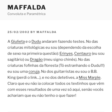
Skip
MAFFALDA
to
Convoluta e Paramétrica
content
POSTED
25/02/2002
BY
MAFFALDA
ON
A
Giulieta
e o
Dudu
andaram fazendo testes. No das
criaturas mitológicas eu sou (dependendo da escolha
de sexo na primeira questão):
Erinyes
,
Centauro
(eu sou
sagitário) ou
Dragão
(meu signo chinês). No das
criaturas fofinhas da floresta (Tô estranhando o Dudu!!!)
eu sou uma
coruja
. No dos guitarristas eu sou o B.B.
King (perdi o link…), e no dos detetives, a
Miss Marple
.
Claro que eu não ia colocar todos os textinhos que vêm
com esses resultados de uma vez só aqui, senão vocês
achariam que eu não tenho o que fazer!