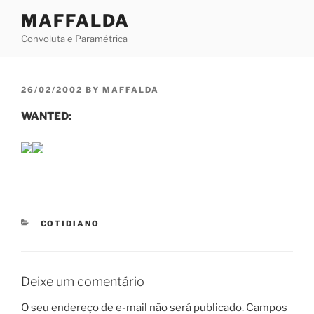
Skip
MAFFALDA
to
Convoluta e Paramétrica
content
POSTED
26/02/2002
BY
MAFFALDA
ON
WANTED:
CATEGORIES
COTIDIANO
Deixe um comentário
O seu endereço de e-mail não será publicado.
Campos