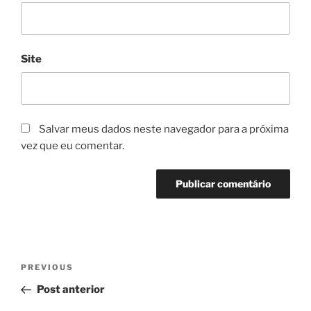
Site
Salvar meus dados neste navegador para a próxima
vez que eu comentar.
Navegação
Previous
PREVIOUS
de
Post
Post anterior
Post