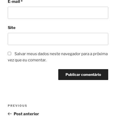
E-mail
*
Site
Salvar meus dados neste navegador para a próxima
vez que eu comentar.
Navegação
Previous
PREVIOUS
de
Post
Post anterior