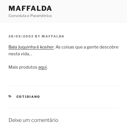
Skip
MAFFALDA
to
Convoluta e Paramétrica
content
POSTED
28/05/2002
BY
MAFFALDA
ON
Bala Juquinha é
kosher
. As coisas que a gente descobre
nesta vida…
Mais produtos
aqui
.
CATEGORIES
COTIDIANO
Deixe um comentário