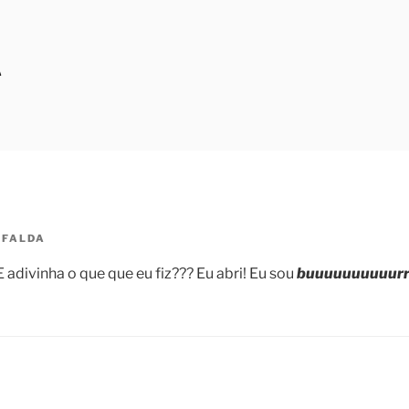
A
FALDA
E adivinha o que que eu fiz??? Eu abri! Eu sou
buuuuuuuuuurrr