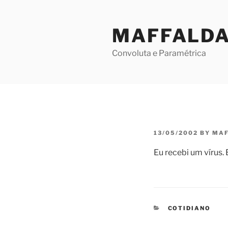
Skip
to
MAFFALD
content
Convoluta e Paramétrica
POSTED
13/05/2002
BY
MAF
ON
Eu recebi um vírus. 
CATEGORIES
COTIDIANO