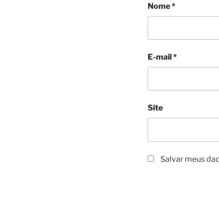
Nome
*
E-mail
*
Site
Salvar meus dad