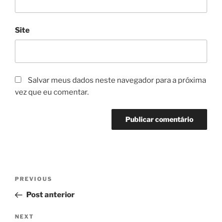
Site
Salvar meus dados neste navegador para a próxima
vez que eu comentar.
Navegação
Previous
PREVIOUS
de
Post
Post anterior
Post
Next
NEXT