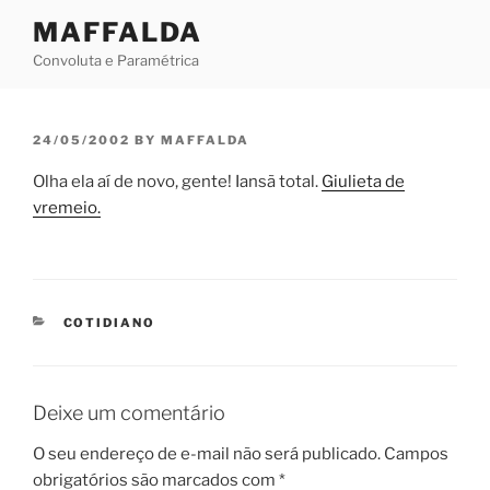
Skip
MAFFALDA
to
Convoluta e Paramétrica
content
POSTED
24/05/2002
BY
MAFFALDA
ON
Olha ela aí de novo, gente! Iansã total.
Giulieta de
vremeio.
CATEGORIES
COTIDIANO
Deixe um comentário
O seu endereço de e-mail não será publicado.
Campos
obrigatórios são marcados com
*