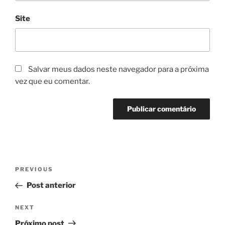
Site
Salvar meus dados neste navegador para a próxima
vez que eu comentar.
Navegação
Previous
PREVIOUS
de
Post
Post anterior
Post
Next
NEXT
Post
Próximo post