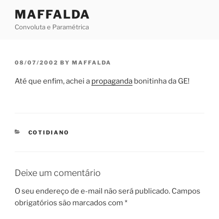
Skip
MAFFALDA
to
Convoluta e Paramétrica
content
POSTED
08/07/2002
BY
MAFFALDA
ON
Até que enfim, achei a
propaganda
bonitinha da GE!
CATEGORIES
COTIDIANO
Deixe um comentário
O seu endereço de e-mail não será publicado.
Campos
obrigatórios são marcados com
*