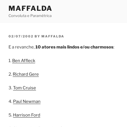
Skip
MAFFALDA
to
Convoluta e Paramétrica
content
POSTED
02/07/2002
BY
MAFFALDA
ON
E a revanche,
10 atores mais lindos e/ou charmosos
:
1.
Ben Affleck
2.
Richard Gere
3.
Tom Cruise
4.
Paul Newman
5.
Harrison Ford