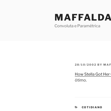
Skip
to
MAFFALD
content
Convoluta e Paramétrica
POSTED
28/10/2002
BY
MAF
ON
How Stella Got Her
ótimo.
CATEGORIES
COTIDIANO