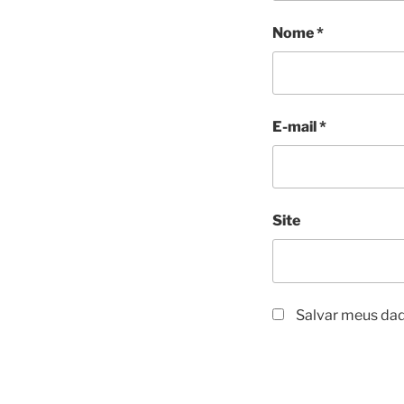
Nome
*
E-mail
*
Site
Salvar meus dad