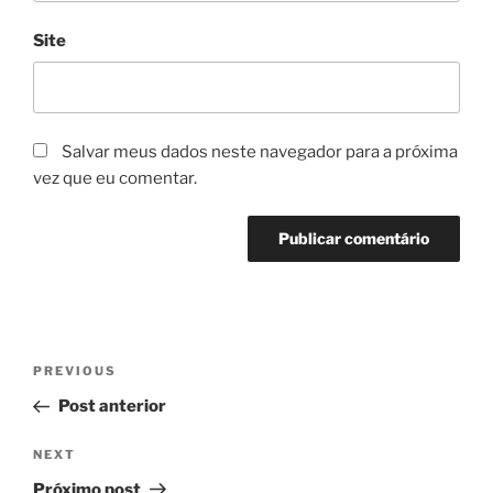
Site
Salvar meus dados neste navegador para a próxima
vez que eu comentar.
Navegação
Previous
PREVIOUS
de
Post
Post anterior
Post
Next
NEXT
Post
Próximo post