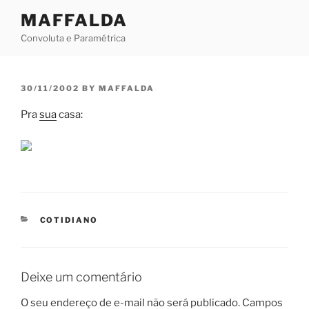
Skip
MAFFALDA
to
Convoluta e Paramétrica
content
POSTED
30/11/2002
BY
MAFFALDA
ON
Pra
sua
casa:
CATEGORIES
COTIDIANO
Deixe um comentário
O seu endereço de e-mail não será publicado.
Campos