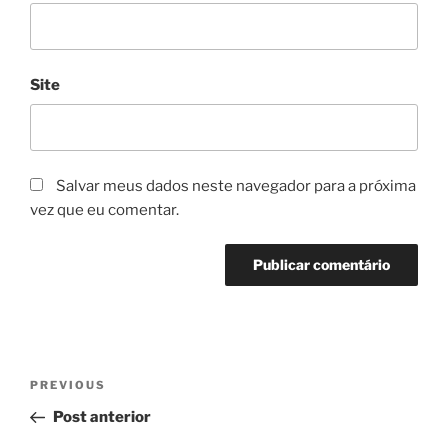
Site
Salvar meus dados neste navegador para a próxima
vez que eu comentar.
Navegação
Previous
PREVIOUS
de
Post
Post anterior
Post