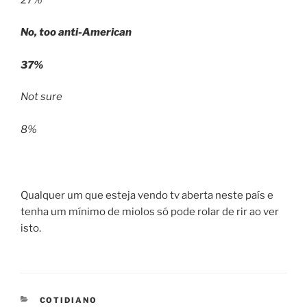
27%
No, too anti-American
37%
Not sure
8%
Qualquer um que esteja vendo tv aberta neste país e
tenha um mínimo de miolos só pode rolar de rir ao ver
isto.
CATEGORIES
COTIDIANO