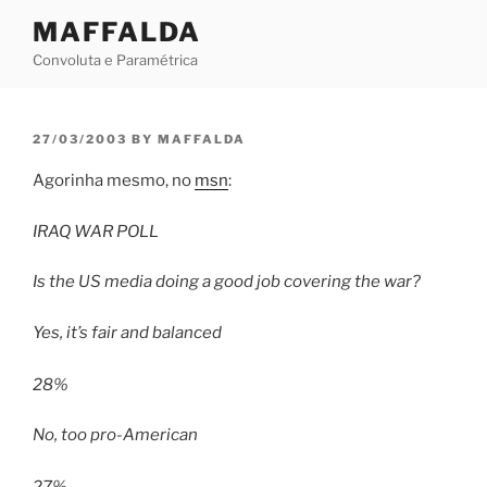
Skip
MAFFALDA
to
Convoluta e Paramétrica
content
POSTED
27/03/2003
BY
MAFFALDA
ON
Agorinha mesmo, no
msn
:
IRAQ WAR POLL
Is the US media doing a good job covering the war?
Yes, it’s fair and balanced
28%
No, too pro-American