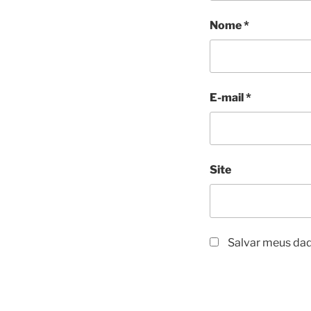
Nome
*
E-mail
*
Site
Salvar meus dad