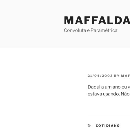
Skip
to
MAFFALD
content
Convoluta e Paramétrica
POSTED
21/04/2003
BY
MAF
ON
Daqui a um ano eu v
estava usando. Não
CATEGORIES
COTIDIANO