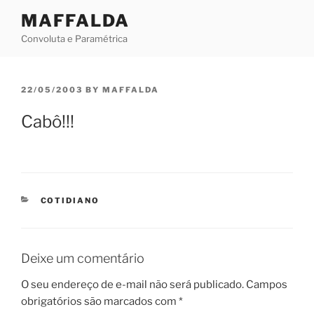
Skip
MAFFALDA
to
Convoluta e Paramétrica
content
POSTED
22/05/2003
BY
MAFFALDA
ON
Cabô!!!
CATEGORIES
COTIDIANO
Deixe um comentário
O seu endereço de e-mail não será publicado.
Campos
obrigatórios são marcados com
*