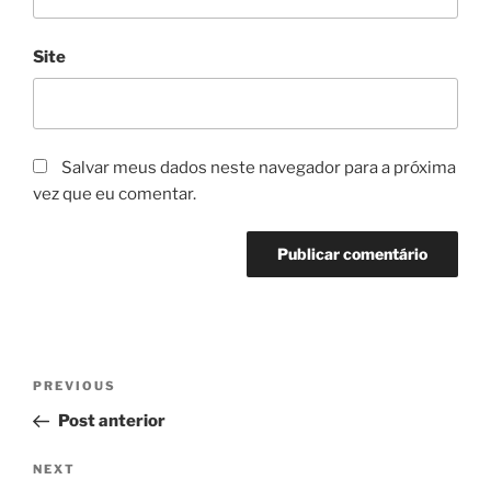
Site
Salvar meus dados neste navegador para a próxima
vez que eu comentar.
Navegação
Previous
PREVIOUS
de
Post
Post anterior
Post
Next
NEXT