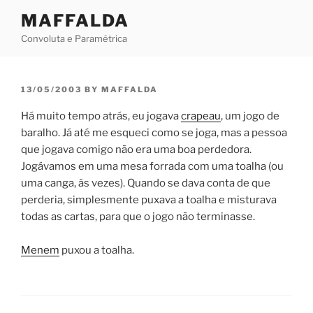
Skip
MAFFALDA
to
Convoluta e Paramétrica
content
POSTED
13/05/2003
BY
MAFFALDA
ON
Há muito tempo atrás, eu jogava
crapeau
, um jogo de
baralho. Já até me esqueci como se joga, mas a pessoa
que jogava comigo não era uma boa perdedora.
Jogávamos em uma mesa forrada com uma toalha (ou
uma canga, às vezes). Quando se dava conta de que
perderia, simplesmente puxava a toalha e misturava
todas as cartas, para que o jogo não terminasse.
Menem
puxou a toalha.