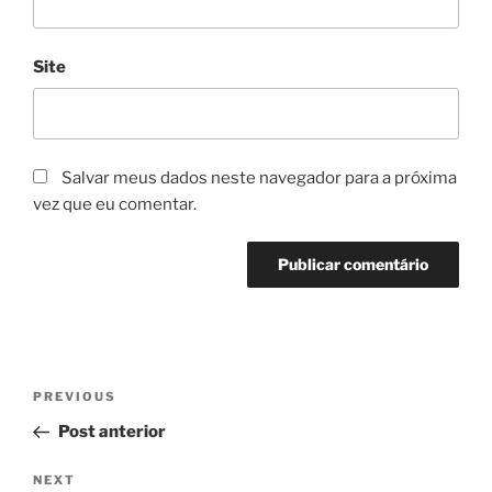
Site
Salvar meus dados neste navegador para a próxima
vez que eu comentar.
Navegação
Previous
PREVIOUS
de
Post
Post anterior
Post
Next
NEXT