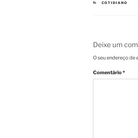
CATEGORIES
COTIDIANO
Deixe um com
O seu endereço de e
Comentário
*