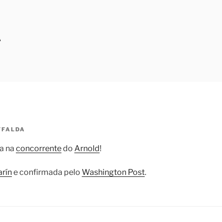
A
FFALDA
a na
concorrente
do
Arnold
!
arín
e confirmada pelo
Washington Post
.