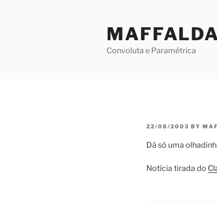
Skip
to
MAFFALD
content
Convoluta e Paramétrica
POSTED
22/08/2003
BY
MA
ON
Dá só uma olhadinh
Notícia tirada do
Cl