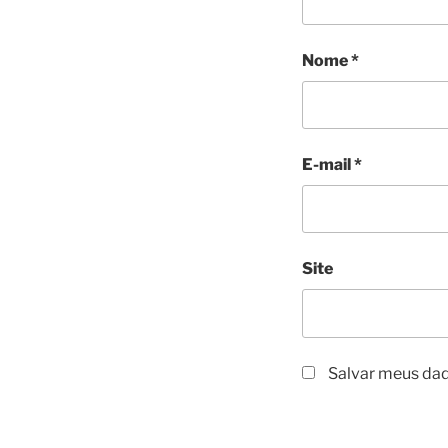
Nome
*
E-mail
*
Site
Salvar meus dad