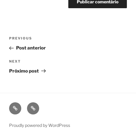
Navegação
Previous
PREVIOUS
de
Post
Post anterior
Post
Next
NEXT
Post
Próximo post
fb
ig
Proudly powered by WordPress