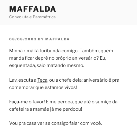
Skip
MAFFALDA
to
Convoluta e Paramétrica
content
POSTED
08/08/2003
BY
MAFFALDA
ON
Minha rimã tá furibunda comigo. Também, quem
manda ficar deprê no próprio aniversário? Eu,
esquentada, saio matando mesmo.
Lav, escuta a
Teca
, ou a chefe dela: aniversário é pra
comemorar que estamos vivos!
Faça-me o favor! E me perdoa, que até o sumiço da
cafeteira a mamãe já me perdoou!
Vou pra casa ver se consigo falar com você.