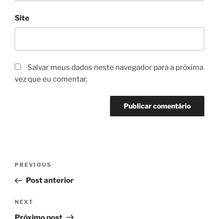
Site
Salvar meus dados neste navegador para a próxima
vez que eu comentar.
Navegação
Previous
PREVIOUS
de
Post
Post anterior
Post
Next
NEXT
Post
Próximo post