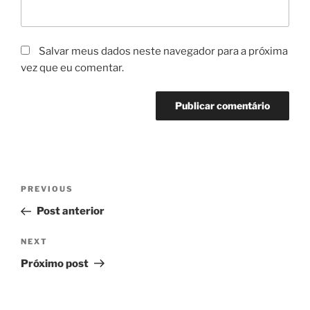
Salvar meus dados neste navegador para a próxima
vez que eu comentar.
Navegação
Previous
PREVIOUS
de
Post
Post anterior
Post
Next
NEXT
Post
Próximo post