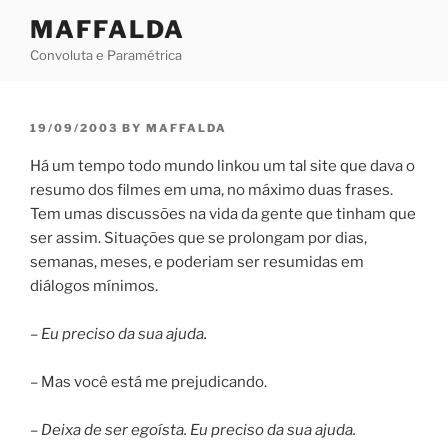
Skip
MAFFALDA
to
Convoluta e Paramétrica
content
POSTED
19/09/2003
BY
MAFFALDA
ON
Há um tempo todo mundo linkou um tal site que dava o
resumo dos filmes em uma, no máximo duas frases.
Tem umas discussões na vida da gente que tinham que
ser assim. Situações que se prolongam por dias,
semanas, meses, e poderiam ser resumidas em
diálogos mínimos.
– Eu preciso da sua ajuda.
– Mas você está me prejudicando.
– Deixa de ser egoísta. Eu preciso da sua ajuda.