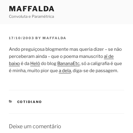
Skip
MAFFALDA
to
Convoluta e Paramétrica
content
POSTED
17/10/2003
BY
MAFFALDA
ON
Ando preguiçosa blogmente mas queria dizer – se não
perceberam ainda – que o poema manuscrito
aí de
baixo
é da
Helô
do blog
BananaEtc
, só a caligrafia é que
é minha, muito pior que
a dela
, diga-se de passagem.
CATEGORIES
COTIDIANO
Deixe um comentário