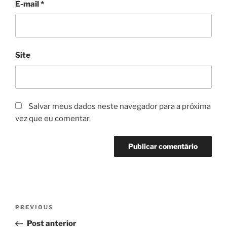
E-mail
*
Site
Salvar meus dados neste navegador para a próxima
vez que eu comentar.
Navegação
Previous
PREVIOUS
de
Post
Post anterior