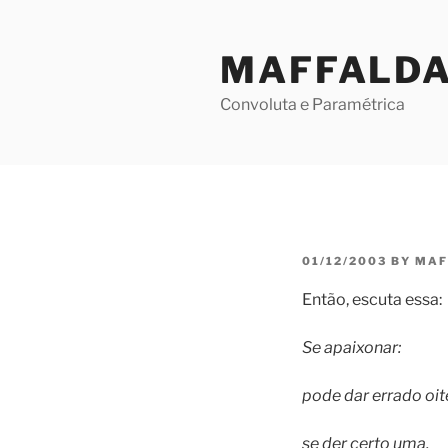
Skip
to
MAFFALD
content
Convoluta e Paramétrica
POSTED
01/12/2003
BY
MAF
ON
Então, escuta essa:
Se apaixonar:
pode dar errado oit
se der certo uma,