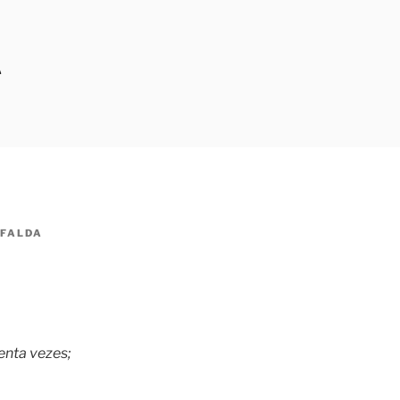
A
FALDA
enta vezes;