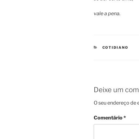
vale a pena.
CATEGORIES
COTIDIANO
Deixe um com
O seu endereço de e
Comentário
*