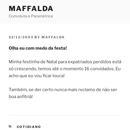
Skip
MAFFALDA
to
Convoluta e Paramétrica
content
POSTED
22/12/2003
BY
MAFFALDA
ON
Olha eu com medo da festa!
Minha festinha de Natal para expatriados perdidos está
só crescendo, temos até o momento 16 convidados. Eu
acho que eu vou ficar louca!
Também, se der certo nunca mais reclamo de não ser
boa anfitriã!
CATEGORIES
COTIDIANO