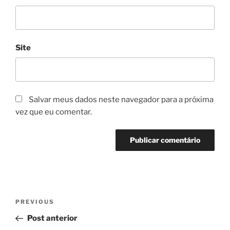
Site
Salvar meus dados neste navegador para a próxima
vez que eu comentar.
Navegação
Previous
PREVIOUS
de
Post
Post anterior
Post