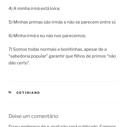
4) A minha irmã está loira;
5) Minhas primas são irmãs e não se parecem entre si;
6) Minha irmã e eu não nos parecemos;
7) Somos todas normais e bonitinhas, apesar de a
“sabedoria popular” garantir que filhos de primos “não
dão certo”.
CATEGORIES
COTIDIANO
Deixe um comentário
O seu endereço de e-mail não será publicado.
Campos