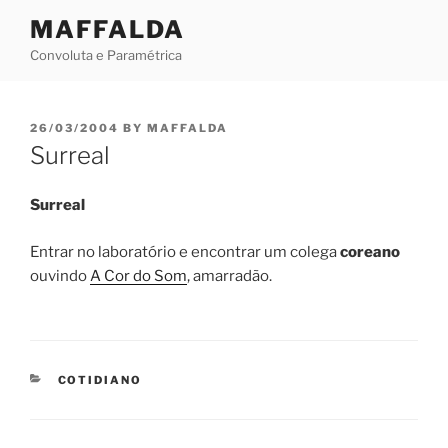
Skip
MAFFALDA
to
Convoluta e Paramétrica
content
POSTED
26/03/2004
BY
MAFFALDA
ON
Surreal
Surreal
Entrar no laboratório e encontrar um colega
coreano
ouvindo
A Cor do Som
, amarradão.
CATEGORIES
COTIDIANO