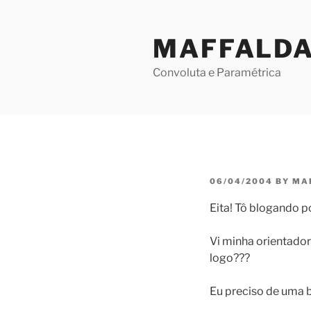
Skip
to
MAFFALD
content
Convoluta e Paramétrica
POSTED
06/04/2004
BY
MA
ON
Eita! Tô blogando 
Vi minha orientador
logo???
Eu preciso de uma b