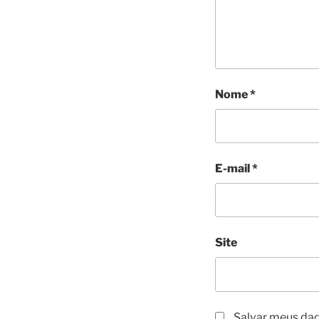
Nome
*
E-mail
*
Site
Salvar meus dad