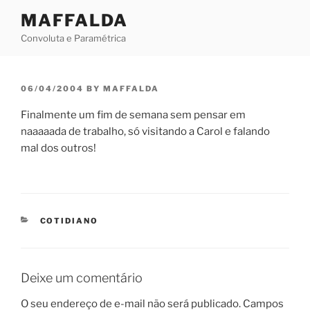
Skip
MAFFALDA
to
Convoluta e Paramétrica
content
POSTED
06/04/2004
BY
MAFFALDA
ON
Finalmente um fim de semana sem pensar em
naaaaada de trabalho, só visitando a Carol e falando
mal dos outros!
CATEGORIES
COTIDIANO
Deixe um comentário
O seu endereço de e-mail não será publicado.
Campos