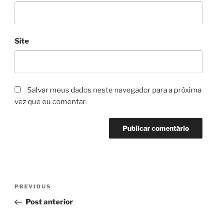
Site
Salvar meus dados neste navegador para a próxima
vez que eu comentar.
Navegação
Previous
PREVIOUS
de
Post
Post anterior
Post