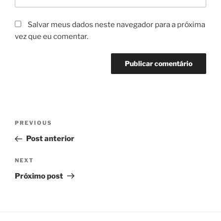
Salvar meus dados neste navegador para a próxima
vez que eu comentar.
Navegação
Previous
PREVIOUS
de
Post
Post anterior
Post
Next
NEXT
Post
Próximo post