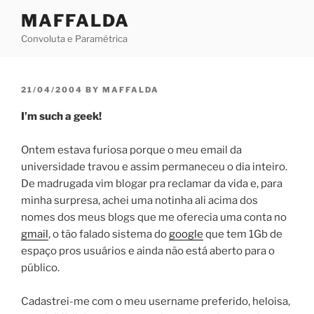
Skip
MAFFALDA
to
Convoluta e Paramétrica
content
POSTED
21/04/2004
BY
MAFFALDA
ON
I’m such a geek!
Ontem estava furiosa porque o meu email da
universidade travou e assim permaneceu o dia inteiro.
De madrugada vim blogar pra reclamar da vida e, para
minha surpresa, achei uma notinha ali acima dos
nomes dos meus blogs que me oferecia uma conta no
gmail
, o tão falado sistema do
google
que tem 1Gb de
espaço pros usuários e ainda não está aberto para o
público.
Cadastrei-me com o meu username preferido, heloisa,