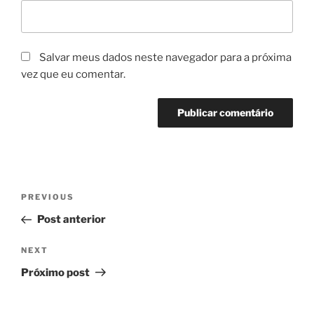
Salvar meus dados neste navegador para a próxima
vez que eu comentar.
Navegação
Previous
PREVIOUS
de
Post
Post anterior
Post
Next
NEXT
Post
Próximo post