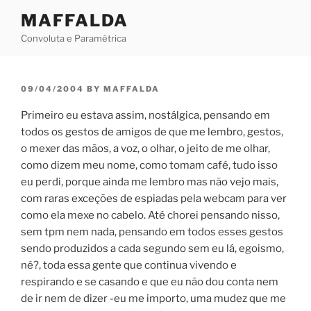
Skip
MAFFALDA
to
Convoluta e Paramétrica
content
POSTED
09/04/2004
BY
MAFFALDA
ON
Primeiro eu estava assim, nostálgica, pensando em
todos os gestos de amigos de que me lembro, gestos,
o mexer das mãos, a voz, o olhar, o jeito de me olhar,
como dizem meu nome, como tomam café, tudo isso
eu perdi, porque ainda me lembro mas não vejo mais,
com raras exceções de espiadas pela webcam para ver
como ela mexe no cabelo. Até chorei pensando nisso,
sem tpm nem nada, pensando em todos esses gestos
sendo produzidos a cada segundo sem eu lá, egoismo,
né?, toda essa gente que continua vivendo e
respirando e se casando e que eu não dou conta nem
de ir nem de dizer -eu me importo, uma mudez que me