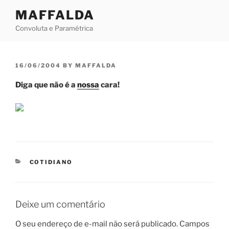
Skip
MAFFALDA
to
Convoluta e Paramétrica
content
POSTED
16/06/2004
BY
MAFFALDA
ON
Diga que não é a
nossa
cara!
CATEGORIES
COTIDIANO
Deixe um comentário
O seu endereço de e-mail não será publicado.
Campos