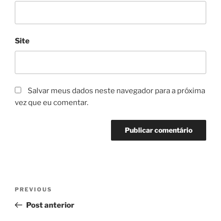
Site
Salvar meus dados neste navegador para a próxima
vez que eu comentar.
Navegação
Previous
PREVIOUS
de
Post
Post anterior
Post