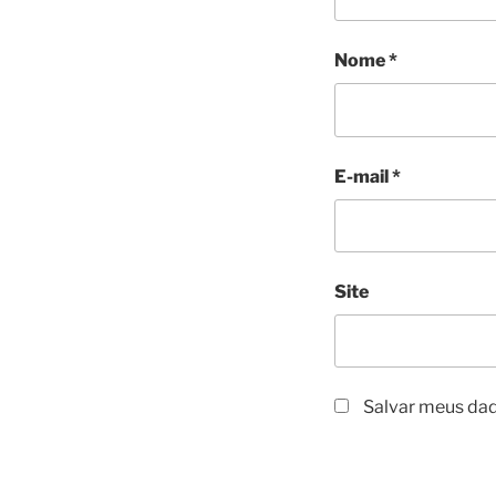
Nome
*
E-mail
*
Site
Salvar meus dad