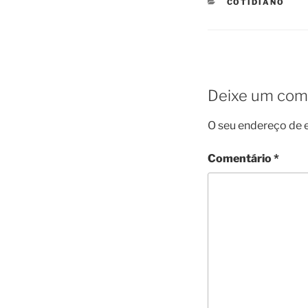
CATEGORIES
COTIDIANO
Deixe um com
O seu endereço de e
Comentário
*