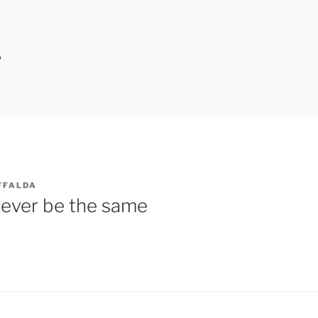
A
FFALDA
 never be the same