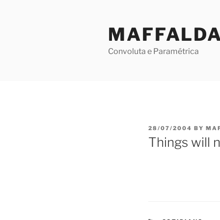
Skip
to
MAFFALD
content
Convoluta e Paramétrica
POSTED
28/07/2004
BY
MA
ON
Things will