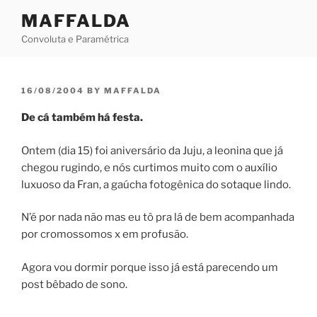
Skip
MAFFALDA
to
Convoluta e Paramétrica
content
POSTED
16/08/2004
BY
MAFFALDA
ON
De cá também há festa.
Ontem (dia 15) foi aniversário da Juju, a leonina que já
chegou rugindo, e nós curtimos muito com o auxílio
luxuoso da Fran, a gaúcha fotogênica do sotaque lindo.
N’é por nada não mas eu tô pra lá de bem acompanhada
por cromossomos x em profusão.
Agora vou dormir porque isso já está parecendo um
post bêbado de sono.