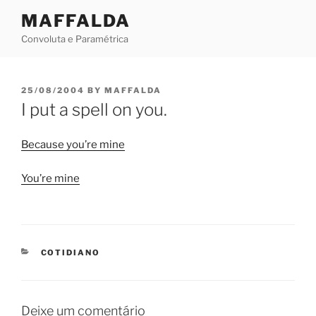
Skip
MAFFALDA
to
Convoluta e Paramétrica
content
POSTED
25/08/2004
BY
MAFFALDA
ON
I put a spell on you.
Because you’re mine
You’re mine
CATEGORIES
COTIDIANO
Deixe um comentário