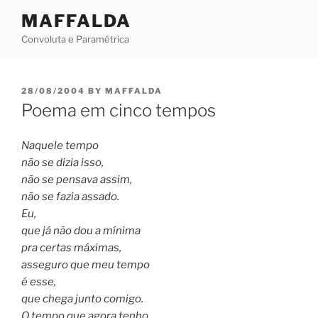
Skip
MAFFALDA
to
Convoluta e Paramétrica
content
POSTED
28/08/2004
BY
MAFFALDA
ON
Poema em cinco tempos
Naquele tempo
não se dizia isso,
não se pensava assim,
não se fazia assado.
Eu,
que já não dou a mínima
pra certas máximas,
asseguro que meu tempo
é esse,
que chega junto comigo.
O tempo que agora tenho