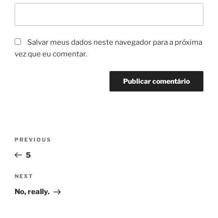
Salvar meus dados neste navegador para a próxima
vez que eu comentar.
Navegação
Previous
PREVIOUS
de
Post
5
Post
Next
NEXT
Post
No, really.