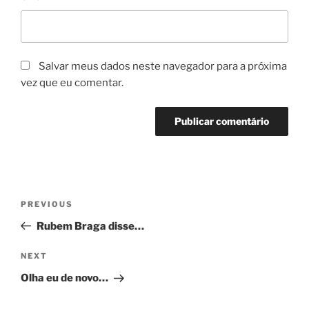
Salvar meus dados neste navegador para a próxima
vez que eu comentar.
Navegação
Previous
PREVIOUS
de
Post
Rubem Braga disse…
Post
Next
NEXT
Post
Olha eu de novo…