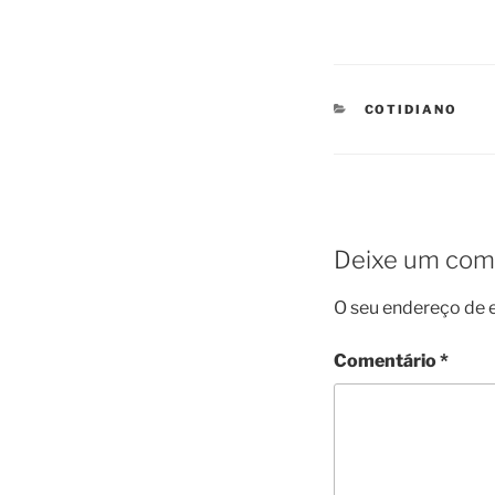
CATEGORIES
COTIDIANO
Deixe um com
O seu endereço de e
Comentário
*