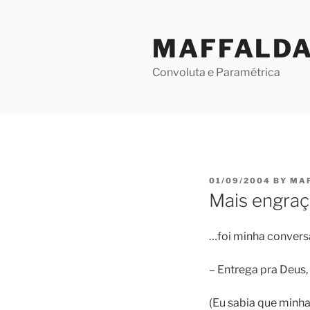
Skip
to
MAFFALD
content
Convoluta e Paramétrica
POSTED
01/09/2004
BY
MA
ON
Mais engraç
…foi minha convers
– Entrega pra Deus,
(Eu sabia que minha 