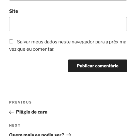
Site
Salvar meus dados neste navegador para a próxima
vez que eu comentar.
Navegação
Previous
PREVIOUS
de
Post
Plágio de cara
Post
Next
NEXT
Post
Quem mais eu podia ser?