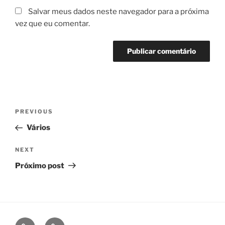
Salvar meus dados neste navegador para a próxima
vez que eu comentar.
Navegação
Previous
PREVIOUS
de
Post
Vários
Post
Next
NEXT
Post
Próximo post
fb
ig