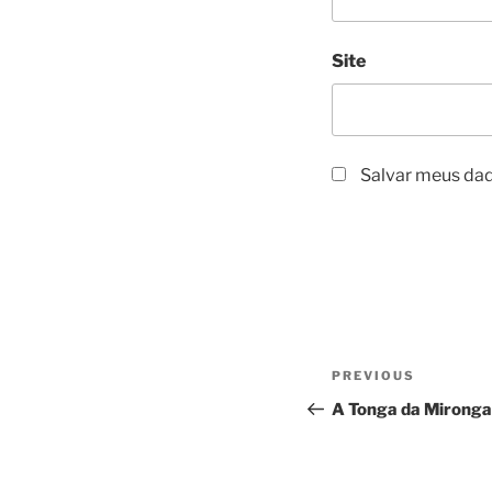
Site
Salvar meus dad
Navegação
Previous
PREVIOUS
de
Post
A Tonga da Mironga
Post