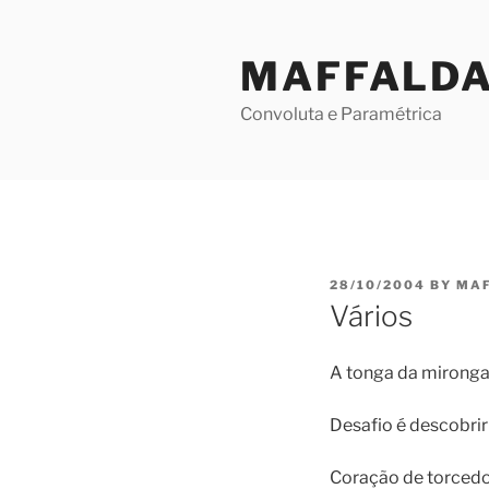
Skip
to
MAFFALD
content
Convoluta e Paramétrica
POSTED
28/10/2004
BY
MA
ON
Vários
A tonga da mironga 
Desafio é descobrir
Coração de torcedor 