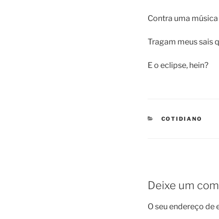
Contra uma música q
Tragam meus sais qu
E o eclipse, hein?
CATEGORIES
COTIDIANO
Deixe um com
O seu endereço de e