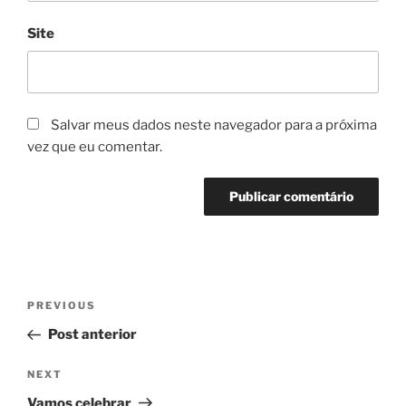
Site
Salvar meus dados neste navegador para a próxima
vez que eu comentar.
Navegação
Previous
PREVIOUS
de
Post
Post anterior
Post
Next
NEXT
Post
Vamos celebrar