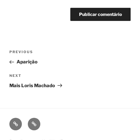
Navegação
Previous
PREVIOUS
de
Post
Aparição
Post
Next
NEXT
Post
Mais Loris Machado
fb
ig