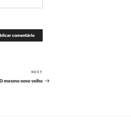
NEXT
Next
Post
O mesmo novo velho