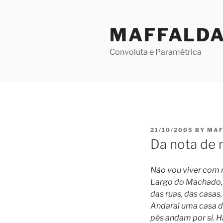
Skip
to
MAFFALD
content
Convoluta e Paramétrica
POSTED
21/10/2005
BY
MAF
ON
Da nota de 
Não vou viver com n
Largo do Machado, 
das ruas, das casas,
Andaraí uma casa d
pés andam por si. Há