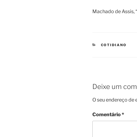
Machado de Assis, 
CATEGORIES
COTIDIANO
Deixe um com
O seu endereço de e
Comentário
*