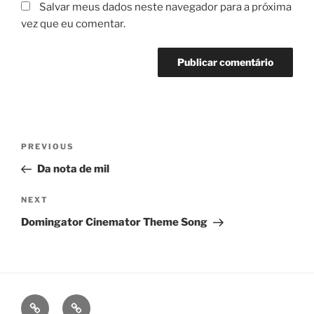
Salvar meus dados neste navegador para a próxima
vez que eu comentar.
Navegação
Previous
PREVIOUS
de
Post
Da nota de mil
Post
Next
NEXT
Post
Domingator Cinemator Theme Song
fb
ig