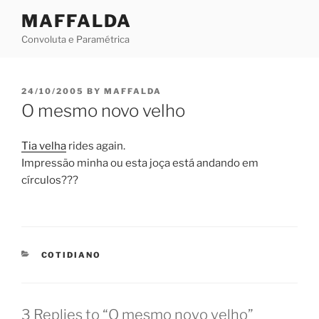
Skip
MAFFALDA
to
Convoluta e Paramétrica
content
POSTED
24/10/2005
BY
MAFFALDA
ON
O mesmo novo velho
Tia velha
rides again.
Impressão minha ou esta joça está andando em
círculos???
CATEGORIES
COTIDIANO
3 Replies to “O mesmo novo velho”