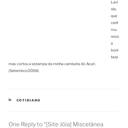
Laví
nia,
que
cent
rou
noss
a
boni
teza
mas cortou a estampa da minha camiseta do Acuri.
(Setembro/2006)
CATEGORIES
COTIDIANO
One Reply to “[Site Jóia] Miscelânea