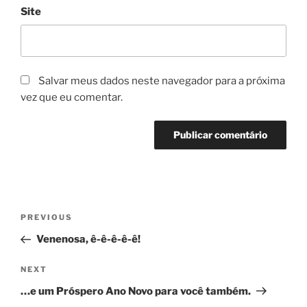
Site
Salvar meus dados neste navegador para a próxima
vez que eu comentar.
Navegação
Previous
PREVIOUS
de
Post
Venenosa, ê-ê-ê-ê-ê!
Post
Next
NEXT
Post
…e um Próspero Ano Novo para você também.