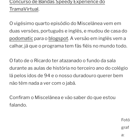
Concurso de Bandas Speedy Experience do
TramaVirtual
.
O vigésimo quarto episódio do Miscelânea vem em
duas versões, português e inglês, e mudou de casa do
podomatic
para o
blogspot
. A versão em inglês vem a
calhar, já que o programa tem fãs fiéis no mundo todo.
O fato de o Ricardo ter atazanado o fundo da sala
durante as aulas de história no terceiro ano do colégio
lá pelos idos de 94 e o nosso duradouro querer bem
não têm nada a ver com o jabá.
Confiram o Miscelânea e vão saber do que estou
falando.
Fotó
graf
a: