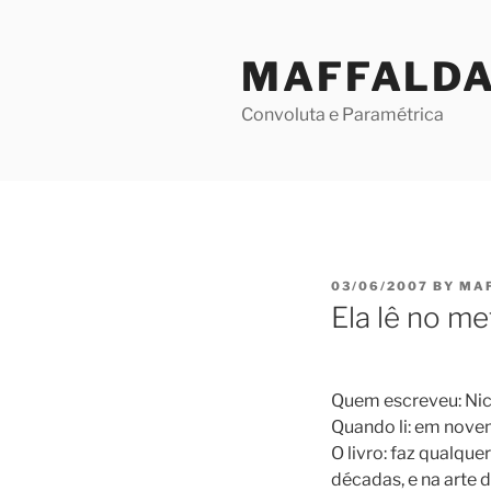
Skip
to
MAFFALD
content
Convoluta e Paramétrica
POSTED
03/06/2007
BY
MA
ON
Ela lê no me
Quem escreveu: Ni
Quando li: em nove
O livro: faz qualqu
décadas, e na arte 