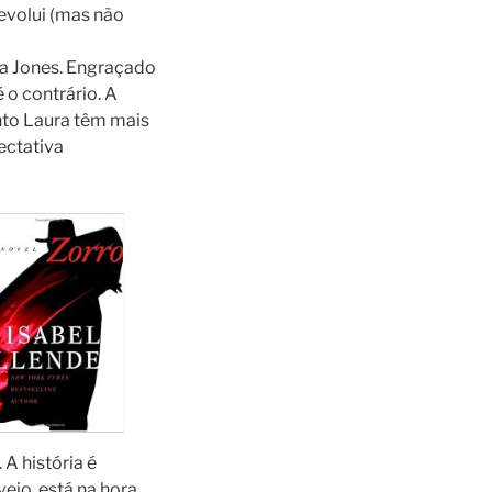
evolui (mas não
eta Jones. Engraçado
é o contrário. A
nto Laura têm mais
ectativa
 A história é
jo, está na hora