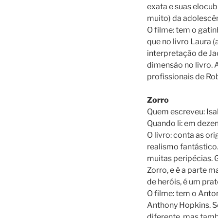
exata e suas elocu
muito) da adolescênc
O filme: tem o gati
que no livro Laura (
interpretação de Ja
dimensão no livro. 
profissionais de Ro
Zorro
Quem escreveu: Isa
Quando li: em deze
O livro: conta as o
realismo fantástico
muitas peripécias. 
Zorro, e é a parte 
de heróis, é um prat
O filme: tem o Anto
Anthony Hopkins. Só 
diferente, mas tam