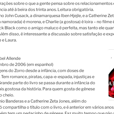
brações sobre o que a gente pensa sobre os relacionamentos 
ia até à beira dos trinta anos. Leitura obrigatória.
nho John Cusack, a dinamarquesa Iben Hjejle, e a Catherine Z
a namorada) é morena, e Charlie (a gostosa) é loira – no filme 
ck Black como o amigo maluco é perfeita, mas tanto ele qua
Além disso, é interessante a discussão sobre satisfação e exp
b e Laura.
bel Allende
mbro de 2006 (em espanhol)
rigens do Zorro desde a infância, com doses de
. Tem romance, piratas, capa-e-espada, injustiças e
Grande parte do livro se passa durante a infância do
mais gostosa da história. Para quem gosta de gênese
o cheio.
nio Banderas e a Catherine Zeta Jones, além do
compartilha o título com o livro, e é anterior em vários anos.
bém tem um pedacinho de gênese. Faz muito tempo que não ve