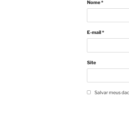
Nome
*
E-mail
*
Site
Salvar meus dad