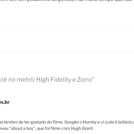
a lê no metrô: High Fidelity e Zorro”
m.br
as lembro de ter gostado do filme. Googlei o Hornby e vi q ele é britâni
eveu “about a boy”, que foi filme com Hugh Grant.