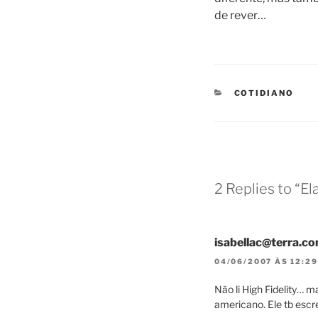
de rever…
CATEGORIES
COTIDIANO
2 Replies to “El
isabellac@terra.co
04/06/2007 ÀS 12:29
Não li High Fidelity… m
americano. Ele tb escr