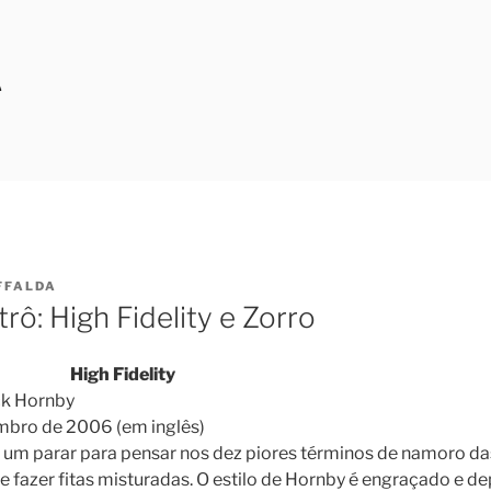
A
FFALDA
trô: High Fidelity e Zorro
High Fidelity
ck Hornby
mbro de 2006 (em inglês)
er um parar para pensar nos dez piores términos de namoro da
de fazer fitas misturadas. O estilo de Hornby é engraçado e 