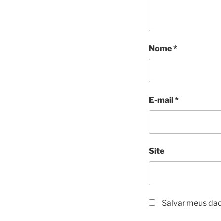
Nome
*
E-mail
*
Site
Salvar meus dad