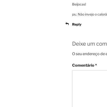
Beijocas!
ps.: Não invejo o calo
Reply
Deixe um com
O seu endereço de e
Comentário
*