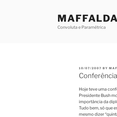
Skip
to
MAFFALD
content
Convoluta e Paramétrica
POSTED
10/07/2007
BY
MAF
ON
Conferência
Hoje teve uma conf
Presidente Bush mo
importância da dipl
Tudo bem, só que es
mesmo dizer “quint