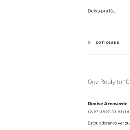
Deixa pra lá…
CATEGORIES
COTIDIANO
One Reply to “
Denise Arcoverde
10/07/2007 ÀS 08:38
Estou adorando ver q